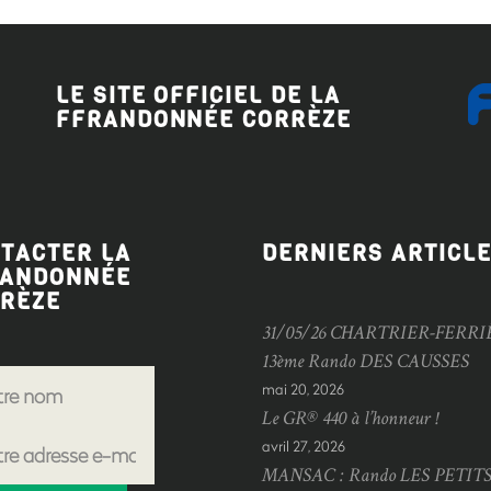
LE SITE OFFICIEL DE LA
FFRANDONNÉE CORRÈZE
TACTER LA
DERNIERS ARTICL
RANDONNÉE
RÈZE
31/05/26 CHARTRIER-FERRI
13ème Rando DES CAUSSES
mai 20, 2026
Le GR® 440 à l’honneur !
avril 27, 2026
MANSAC : Rando LES PETIT